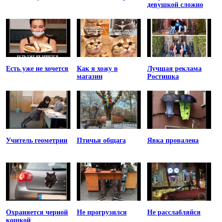
девушкой сложно
Есть уже не хочется
Как я хожу в
Лучшая реклама
магазин
Ростишка
Учитель геометрии
Птичья общага
Явка провалена
Охраняется черной
Не прогрузился
Не расслабляйся
кошкой