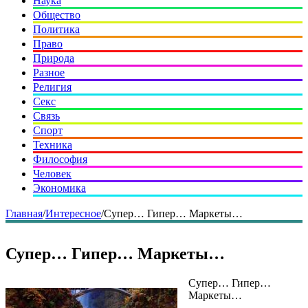
Наука
Общество
Политика
Право
Природа
Разное
Религия
Секс
Связь
Спорт
Техника
Философия
Человек
Экономика
Главная
/
Интересное
/
Супер… Гипер… Маркеты…
Супер… Гипер… Маркеты…
Супер… Гипер…
Маркеты…