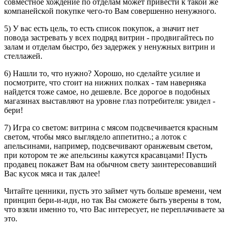
совместное хождение по отделам может привести к такой же
компанейской покупке чего-то Вам совершенно ненужного.
5) У вас есть цель, то есть список покупок, а значит нет
повода застревать у всех подряд витрин - продвигайтесь по
залам и отделам быстро, без задержек у ненужных витрин и
стеллажей.
6) Нашли то, что нужно? Хорошо, но сделайте усилие и
посмотрите, что стоит на нижних полках - там наверняка
найдется тоже самое, но дешевле. Все дорогое в подобных
магазинах выставляют на уровне глаз потребителя: увидел -
бери!
7) Игра со светом: витрина с мясом подсвечивается красным
светом, чтобы мясо выглядело аппетитно.; а лоток с
апельсинами, например, подсвечивают оранжевым светом,
при котором те же апельсины кажутся красавцами! Пусть
продавец покажет Вам на обычном свету заинтересовавший
Вас кусок мяса и так далее!
Читайте ценники, пусть это займет чуть больше времени, чем
принцип бери-и-иди, но так Вы сможете быть уверены в том,
что взяли именно то, что Вас интересует, не переплачиваете за
это.