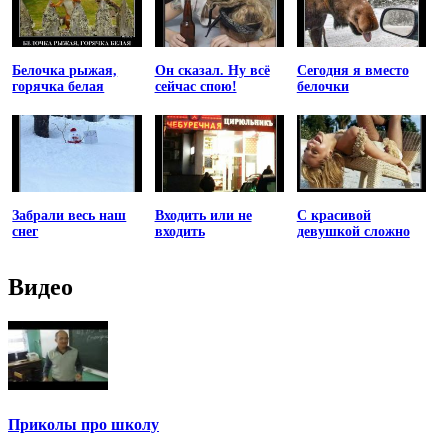
Белочка рыжая,
Он сказал. Ну всё
Сегодня я вместо
горячка белая
сейчас спою!
белочки
Забрали весь наш
Входить или не
С красивой
снег
входить
девушкой сложно
Видео
Приколы про школу