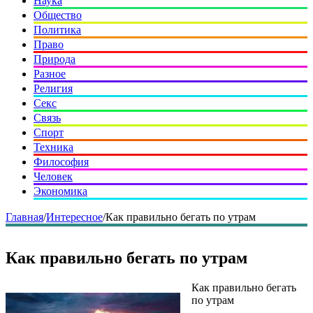
Наука
Общество
Политика
Право
Природа
Разное
Религия
Секс
Связь
Спорт
Техника
Философия
Человек
Экономика
Главная
/
Интересное
/
Как правильно бегать по утрам
Как правильно бегать по утрам
Как правильно бегать
по утрам