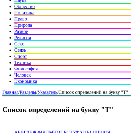
Наука
Общество
Политика
Право
Природа
Разное
Религия
Секс
Связь
Спорт
Техника
Философия
Человек
Экономика
Главная
/
Разделы
/
Указатель
/
Список определений на букву "Т"
Список определений на букву "Т"
А
Б
В
Г
Д
Е
Ж
З
И
К
Л
М
Н
О
П
Р
С
Т
У
Ф
Х
Ц
Ч
Ш
Щ
Э
Ю
Я