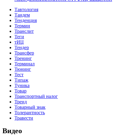
Тавтология
Тандем
Тенденция
Термин
Транслит
Теги
тИЦ
Тендер
Трансфер
Тренинг
Терминал
Тюнинг
Тест
Типаж
Туника
Товар
Транспортный налог
Тренд
Товарный знак
Толерантность
Травести
Видео