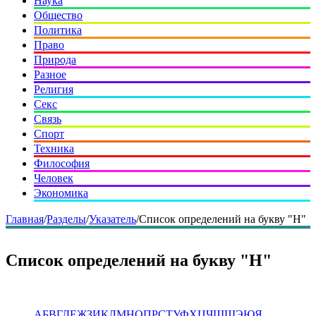
Наука
Общество
Политика
Право
Природа
Разное
Религия
Секс
Связь
Спорт
Техника
Философия
Человек
Экономика
Главная
/
Разделы
/
Указатель
/
Список определений на букву "Н"
Список определений на букву "Н"
А
Б
В
Г
Д
Е
Ж
З
И
К
Л
М
Н
О
П
Р
С
Т
У
Ф
Х
Ц
Ч
Ш
Щ
Э
Ю
Я