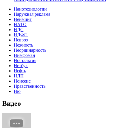
Нанотехнологии
Наружная реклама
Нейминг
НАТО
НДС
НДФЛ
Невроз
Нежность
Неординарность
Нимфоман
Ностальгия
Нетбук
Нефть
НЛП
Нонсенс
Нравственность
Ню
Видео