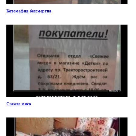
Котомафия бессмертна
Свежее мясо