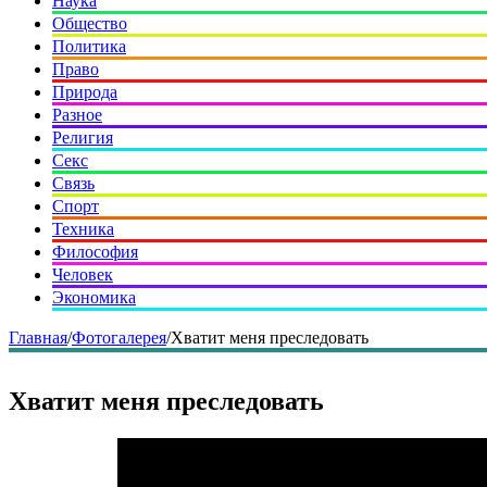
Наука
Общество
Политика
Право
Природа
Разное
Религия
Секс
Связь
Спорт
Техника
Философия
Человек
Экономика
Главная
/
Фотогалерея
/
Хватит меня преследовать
Хватит меня преследовать