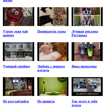
жизнь
Утром даже чай
Пожиратель тьмы
Лучшая реклама
шепчет
Ростишка
Удачный симбиоз
Любовь с первого
Явка провалена
взгляда
Не расслабляйся
Не пришла
Так долго я тебя
ждала