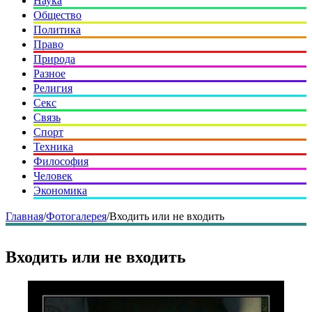
Наука
Общество
Политика
Право
Природа
Разное
Религия
Секс
Связь
Спорт
Техника
Философия
Человек
Экономика
Главная
/
Фотогалерея
/
Входить или не входить
Входить или не входить