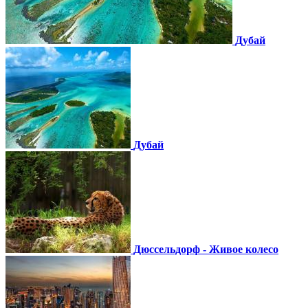
Дубай
Дубай
Дюссельдорф - Живое колесо