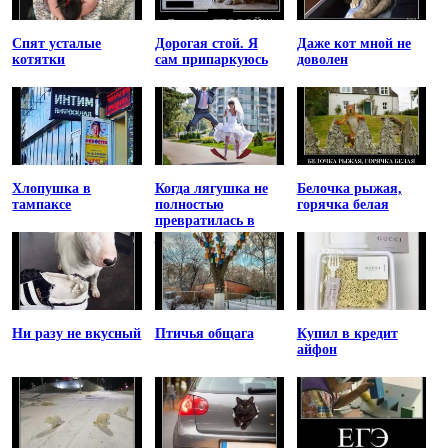
Спят усталые
Дорогая стой. Я
Даже кот мной не
котятки
сам припаркуюсь
доволен
Хлопушка в
Когда лягушка не
Белочка рыжая,
тампаксе
полностью
горячка белая
превратилась в
принцессу
Ни разу не вкусный
Птичья общага
Купил в кредит
айфон