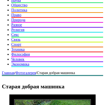
Наука
Общество
Политика
Право
Природа
Разное
Религия
Секс
Связь
Спорт
Техника
Философия
Человек
Экономика
Главная
/
Фотогалерея
/
Старая добрая машинка
Старая добрая машинка