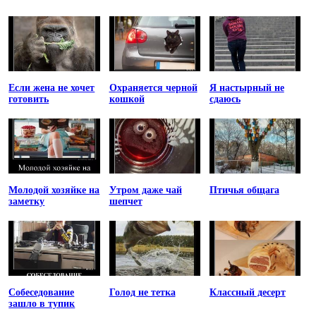
Если жена не хочет
Охраняется черной
Я настырный не
готовить
кошкой
сдаюсь
Молодой хозяйке на
Утром даже чай
Птичья общага
заметку
шепчет
Собеседование
Голод не тетка
Классный десерт
зашло в тупик