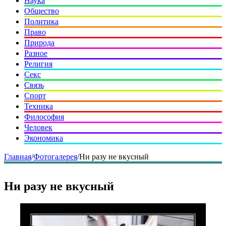
Наука
Общество
Политика
Право
Природа
Разное
Религия
Секс
Связь
Спорт
Техника
Философия
Человек
Экономика
Главная
/
Фотогалерея
/
Ни разу не вкусный
Ни разу не вкусный