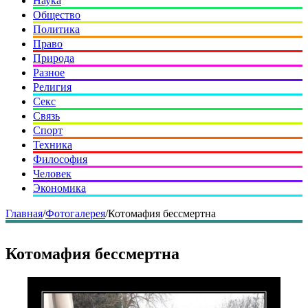
Наука
Общество
Политика
Право
Природа
Разное
Религия
Секс
Связь
Спорт
Техника
Философия
Человек
Экономика
Главная
/
Фотогалерея
/
Котомафия бессмертна
Котомафия бессмертна