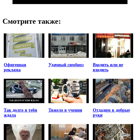
Смотрите также:
Офигенная
Удачный симбиоз
Входить или не
реклама
входить
Так долго я тебя
Тяжело в учении
Отдадим в добрые
ждала
руки