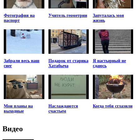
Фотография на
Учитель геометрии
Запуталась моя
паспорт
жизнь
Забрали весь наш
Подарок от старика
Я настырный не
снег
Хатабыча
сдаюсь
Мои планы на
Наслаждаются
Когда тебя сглазили
выходные
счастьем
Видео