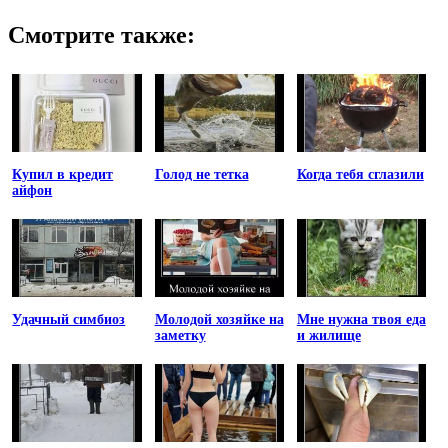
Смотрите также:
Купил в кредит
Голод не тетка
Когда тебя сглазили
айфон
Удачный симбиоз
Молодой хозяйке на
Мне нужна твоя еда
заметку
и жилище