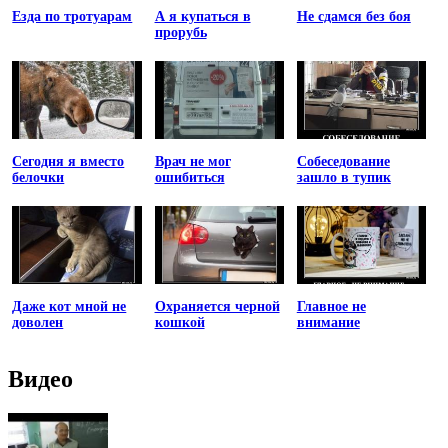
Езда по тротуарам
А я купаться в
Не сдамся без боя
прорубь
Сегодня я вместо
Врач не мог
Собеседование
белочки
ошибиться
зашло в тупик
Даже кот мной не
Охраняется черной
Главное не
доволен
кошкой
внимание
Видео