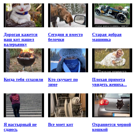
Дорогая кажется
Сегодня я вместо
Старая добрая
наш кот нашел
белочки
машинка
валерьянку
Когда тебя сглазили
Кто скучает по
Плохая примета
зиме
увидеть жениха...
Я настырный не
Все моет кот
Охраняется черной
сдаюсь
кошкой