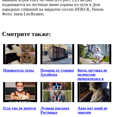
поднимается по лестнице мимо охраны по пути в Дом
народных собраний на закрытие сессии НПКСК, Пекин.
Фото: Jason Lee/Reuters
Смотрите также:
Пожиратель тьмы
Подарок от старика
Когда лягушка не
Хатабыча
полностью
превратилась в
принцессу
Есть уже не хочется
Лучшая реклама
Даже кот мной не
Ростишка
доволен