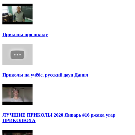
Приколы про школу
Приколы на учёбе, русский даун Данил
ЛУЧШИЕ ПРИКОЛЫ 2020 Январь #16 ржака угар
ПРИКОЛЮХА