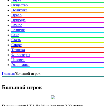
Наука
Общество
Политика
Право
Природа
Разное
Религия
Секс
Связь
Спорт
Техника
Философия
Человек
Экономика
Главная
/
Большой игрок
Большой игрок
Бывший игрок НБА Яо Мин (его рост 2,29 метра)