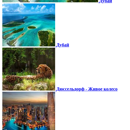
Дубай
Дубай
Дюссельдорф - Живое колесо