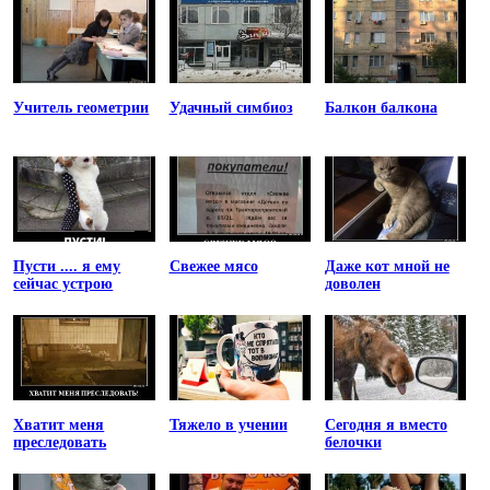
Учитель геометрии
Удачный симбиоз
Балкон балкона
Пусти .... я ему
Свежее мясо
Даже кот мной не
сейчас устрою
доволен
Хватит меня
Тяжело в учении
Сегодня я вместо
преследовать
белочки