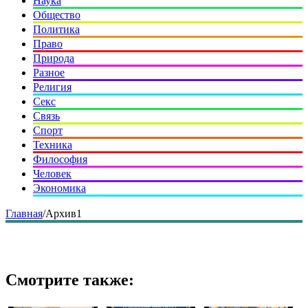
Наука
Общество
Политика
Право
Природа
Разное
Религия
Секс
Связь
Спорт
Техника
Философия
Человек
Экономика
Главная
/
Архив1
Смотрите также: