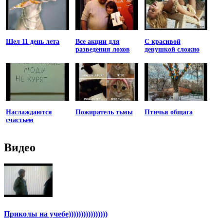
Шел 11 день лета
Все акции для
С красивой
разведения лохов
девушкой сложно
Наслаждаются
Пожиратель тьмы
Птичья общага
счастьем
Видео
Приколы на учебе))))))))))))))))